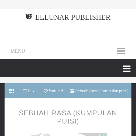
ELLUNAR PUBLISHER
MENU
Buku
featured
Sebuah Rasa (Kumpulan puisi)
SEBUAH RASA (KUMPULAN
PUISI)