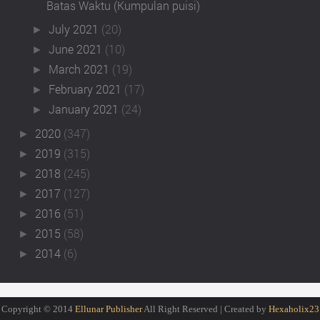
Batas Waktu (Kumpulan puisi)
July 2021
(20)
►
June 2021
(10)
►
March 2021
(19)
►
February 2021
(17)
►
January 2021
(24)
►
2020
(347)
►
2019
(315)
►
2018
(245)
►
2017
(127)
►
2016
(51)
►
2015
(58)
►
2014
(6)
►
Copyright © 2014
Ellunar Publisher
All Right Reserved | Created by
Hexaholix23