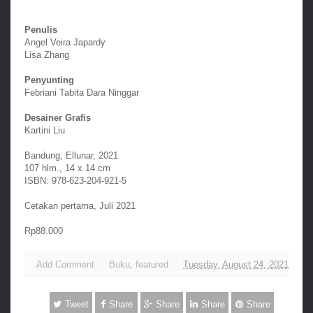
Penulis
Angel Veira Japardy
Lisa Zhang
Penyunting
Febriani Tabita Dara Ninggar
Desainer Grafis
Kartini Liu
Bandung; Ellunar, 2021
107 hlm., 14 x 14 cm
ISBN: 978-623-204-921-5
Cetakan pertama, Juli 2021
Rp88.000
Add Comment
Buku
,
featured
Tuesday, August 24, 2021
Tweet
Share
Share
Share
Share