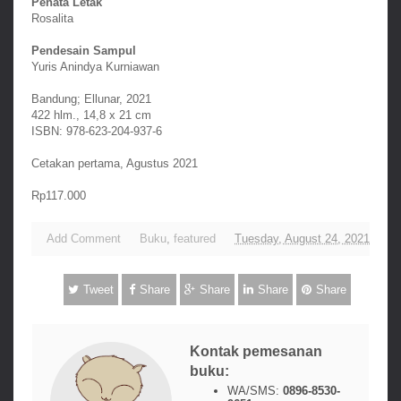
Penata Letak
Rosalita
Pendesain Sampul
Yuris Anindya Kurniawan
Bandung; Ellunar, 2021
422 hlm., 14,8 x 21 cm
ISBN: 978-623-204-937-6
Cetakan pertama, Agustus 2021
Rp117.000
Add Comment
Buku
,
featured
Tuesday, August 24, 2021
Tweet
Share
Share
Share
Share
Kontak pemesanan
buku:
WA/SMS:
0896-8530-