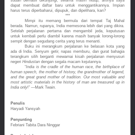
sudah berhasil dikunjungi, selama masih hidup, artinya saya 
dapat membuat daftar baru untuk menggantikannya. Impian 
harus terus diperbaharui, dipupuk, dan dipelihara, kan?
***
Mimpi itu memang bermula dari tempat Taj Mahal 
berada. Namun, rupanya, India memesona lebih dari yang dikira. 
Setelah perjalanan pertama dan mengambil jeda, keputusan 
untuk kembali perlu diambil karena masih banyak lorong-lorong 
sempit dengan segudang cerita yang terus menanti.
Buku ini merangkum perjalanan ke belasan kota yang 
ada di India. Senyum getir, napas memburu, dan gurat bahagia 
terangkum silih berganti mewarnai kisah perjalanan menyusuri 
negeri 
Hindustan
 dengan segala macam kejutannya.
“
India is the cradle of the human race, the birthplace of 
human speech, the mother of history, the grandmother of legend, 
and the great grand mother of tradition. Our most valuable and 
most artistic materials in the history of man are treasured up in 
India only
!” —Mark Twain.
Penulis
Haryadi Yansyah
Penyunting
Febriani Tabita Dara Ninggar