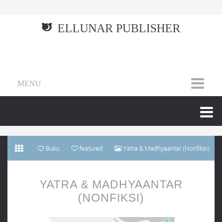
ELLUNAR PUBLISHER
MENU
Buku
featured
Yatra & Madhyaantar (Nonfiksi)
YATRA & MADHYAANTAR
(NONFIKSI)