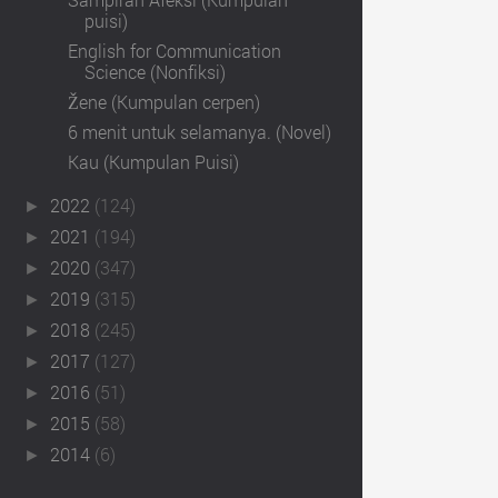
puisi)
English for Communication
Science (Nonfiksi)
Žene (Kumpulan cerpen)
6 menit untuk selamanya. (Novel)
Kau (Kumpulan Puisi)
2022
(124)
►
2021
(194)
►
2020
(347)
►
2019
(315)
►
2018
(245)
►
2017
(127)
►
2016
(51)
►
2015
(58)
►
2014
(6)
►