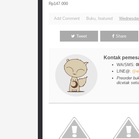
Rp147.000
Add Comment
Buku
,
featured
Wednesday
Tweet
Share
Kontak pemes
WA/SMS:
0
LINE@:
@el
Preorder bu
dicetak seti