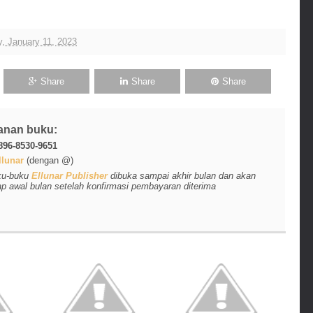
, January 11, 2023
Share
Share
Share
anan buku:
896-8530-9651
lunar
(dengan @)
ku-buku
Ellunar Publisher
dibuka sampai akhir bulan dan akan
ap awal bulan setelah konfirmasi pembayaran diterima