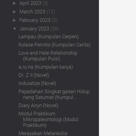
April 2023
(5)
►
March 2023
(12)
►
February 2023
(5)
►
January 2023
(26)
▼
Lampau (Kumpulan Cerpen)
Kolase Perintis (Kumpulan Cerita)
Love and Hate Relationship
(Kumpulan Puisi)
a.ru.na (Kumpulan karya)
Dr. Z II (Novel)
Induratize (Novel)
Papadahan Singkat gasan Hidup
nang Satumat (Kumpul...
Diary Airyn (Novel)
Modul Praktikum
Mikropaleontologi (Modul
Praktikum)
Merayakan Melankolia