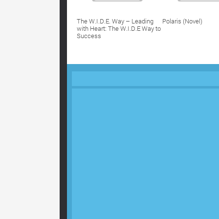
The W.I.D.E. Way – Leading
Polaris (Novel)
with Heart: The W.I.D.E Way to
Success