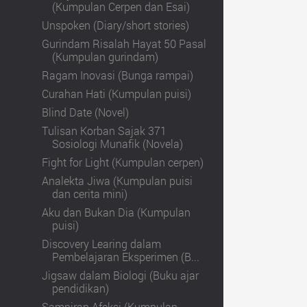
(Kumpulan Cerpen dan Esai)
Unspoken (Diary/short stories)
Gurindam Risalah Hayat 50 Pasal
(Kumpulan gurindam)
Ragam Inovasi (Bunga rampai)
Curahan Hati (Kumpulan puisi)
Blind Date (Novel)
Tulisan Korban Sajak 371
Sosiologi Munafik (Novela)
Fight for Light (Kumpulan cerpen)
Analekta Jiwa (Kumpulan puisi
dan cerita mini)
Aku dan Bukan Dia (Kumpulan
puisi)
Discovery Learing dalam
Pembelajaran Eksperimen (B...
Jigsaw dalam Biologi (Buku ajar
pendidikan)
Sampiran Afeksi (Kumpulan