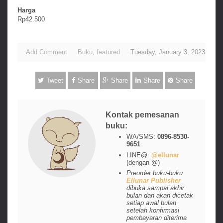
Harga
Rp42.500
Add Comment
Buku
,
featured
Tuesday, January 3, 2023
Tweet
Share
Share
Share
Share
Kontak pemesanan
buku:
WA/SMS:
0896-8530-
9651
LINE@:
@ellunar
(dengan @)
Preorder buku-buku
Ellunar Publisher
dibuka sampai akhir
bulan dan akan dicetak
setiap awal bulan
setelah konfirmasi
pembayaran diterima