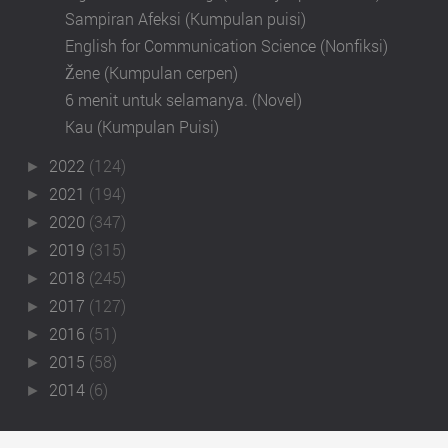
Sampiran Afeksi (Kumpulan puisi)
English for Communication Science (Nonfiksi)
Žene (Kumpulan cerpen)
6 menit untuk selamanya. (Novel)
Kau (Kumpulan Puisi)
2022
(124)
►
2021
(194)
►
2020
(347)
►
2019
(315)
►
2018
(245)
►
2017
(127)
►
2016
(51)
►
2015
(58)
►
2014
(6)
►