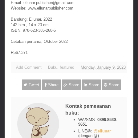
Email: ellunar.publisher@gmail.com
Website: www.ellunarpublisher.com
Bandung; Ellunar, 2022
142 hlm., 14 x 20 cm
ISBN: 978-623-385-268-5
Cetakan pertama, Oktober 2022
Rp67.371
Add Comment
Buku
,
featured
Monday, January 9, 2023
Tweet
Share
Share
Share
Share
Kontak pemesanan
buku:
WA/SMS:
0896-8530-
9651
LINE@:
@ellunar
(dengan @)