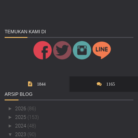
TEMUKAN
KAMI DI
1844
1165
ARSIP
BLOG
2026
(86)
►
2025
(153)
►
2024
(48)
►
2023
(90)
▼