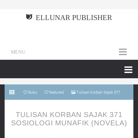
ELLUNAR PUBLISHER
MENU
Buku
featured
Tulisan Korban Sajak 371
Sosiologi Munafik (Novela)
TULISAN KORBAN SAJAK 371
SOSIOLOGI MUNAFIK (NOVELA)