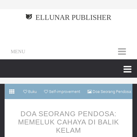
ELLUNAR PUBLISHER
MENU
Buku
Self-improvement
Doa Seorang Pendosa:
Memeluk Cahaya di Balik Kelam
DOA SEORANG PENDOSA:
MEMELUK CAHAYA DI BALIK
KELAM