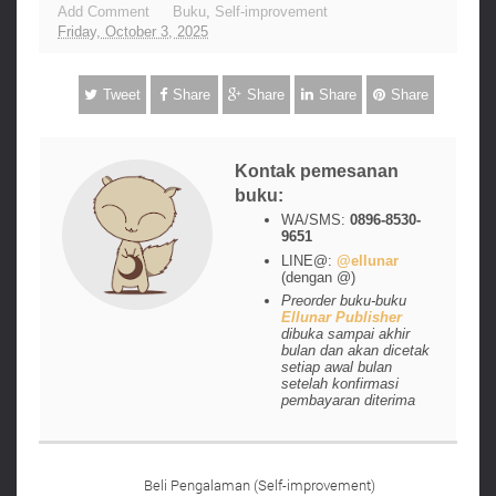
Add Comment
Buku
,
Self-improvement
Friday, October 3, 2025
Tweet
Share
Share
Share
Share
Kontak pemesanan
buku:
WA/SMS:
0896-8530-
9651
LINE@:
@ellunar
(dengan @)
Preorder buku-buku
Ellunar Publisher
dibuka sampai akhir
bulan dan akan dicetak
setiap awal bulan
setelah konfirmasi
pembayaran diterima
Beli Pengalaman (Self-improvement)