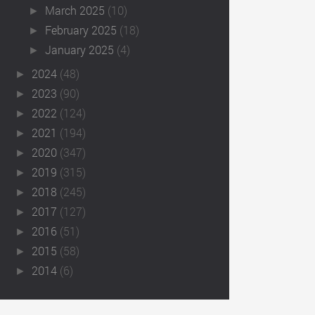
March 2025
(10)
►
February 2025
(18)
►
January 2025
(4)
►
2024
(48)
►
2023
(90)
►
2022
(124)
►
2021
(194)
►
2020
(347)
►
2019
(315)
►
2018
(245)
►
2017
(127)
►
2016
(51)
►
2015
(58)
►
2014
(6)
►