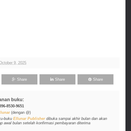
October 9, 2025
Share
Share
Share
anan buku:
896-8530-9651
lunar
(dengan @)
ku-buku
Ellunar Publisher
dibuka sampai akhir bulan dan akan
ap awal bulan setelah konfirmasi pembayaran diterima