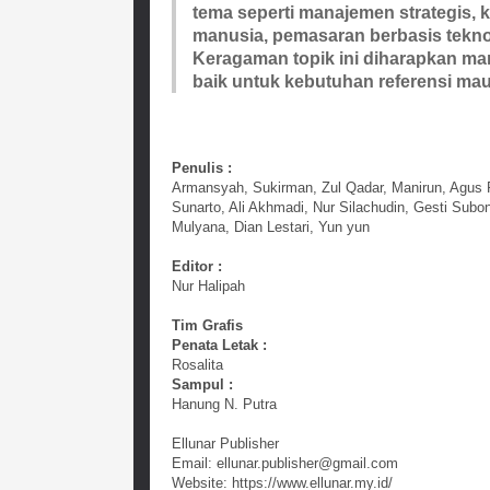
tema seperti manajemen strategis, 
manusia, pemasaran berbasis tekno
Keragaman topik ini diharapkan m
baik untuk kebutuhan referensi ma
Penulis :
Armansyah, Sukirman, Zul Qadar, Manirun, Agus 
Sunarto, Ali Akhmadi, Nur Silachudin, Gesti Subo
Mulyana, Dian Lestari, Yun yun
Editor :
Nur Halipah
Tim Grafis
Penata Letak :
Rosalita
Sampul :
Hanung N. Putra
Ellunar Publisher
Email: ellunar.publisher@gmail.com
Website: https://www.ellunar.my.id/