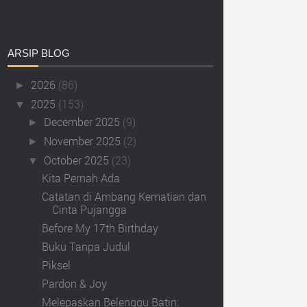
ARSIP
BLOG
2026
(86)
►
2025
(153)
▼
December 2025
(9)
►
November 2025
(2)
►
October 2025
(23)
▼
Kita Pernah Ada
Catatan di Ambang Kematian dan
Cinta Pujangga
Before My 17th Birthday
Buku Tanpa Judul
Piksel
Pardon & Joy
Melepaskan Belenggu Batin: