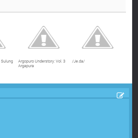
 Sulung
Argopuro Understory: Vol. 3
/Je.da/
Argapura