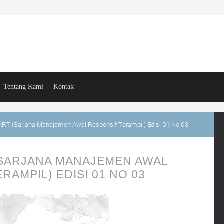
Tentang Kami
Kontak
T (Sarjana Manajemen Awal Responsif Terampil) Edisi 01 No 03
(SARJANA MANAJEMEN AWAL
RAMPIL) EDISI 01 NO 03