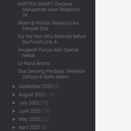
KARTIKA SMART (Sarjana
Manajemen Awal Responsif
Te...
Aham & Mindia: Merajut Luka
Menjadi Doa
For the Man Who Believed Before
the Finish Line: A...
Anugerah Punya Adik Special
Needs
Lir Rona Aroma
Doa Seorang Pendosa: Memeluk
Cahaya di Balik Kelam
September 2025
(9)
►
August 2025
(13)
►
July 2025
(18)
►
June 2025
(19)
►
May 2025
(22)
►
April 2025
(6)
►