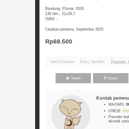
Bandung; Ellunar, 2025
136 hlm., 21x29,7
ISBN: -
Cetakan pertama, September 2025
Rp68.500
Add Comment
Buku
,
Nonfiksi
Thursday, 
Tweet
Share
Kontak pemes
WA/SMS:
0
LINE@:
@el
Preorder bu
dicetak seti