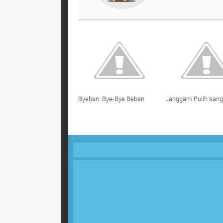
Byeban: Bye-Bye Beban
Langgam Pulih sang