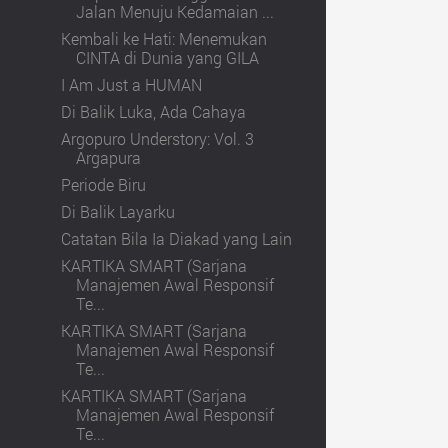
Jalan Menuju Kedamaian ...
Kembali ke Hati: Menemukan
CINTA di Dunia yang GILA
I Am Just a HUMAN
Di Balik Luka, Ada Cahaya
Argopuro Understory: Vol. 3
Argapura
Periode Biru
Di Balik Layarku
Catatan Bila Ia Diakad yang Lain
KARTIKA SMART (Sarjana
Manajemen Awal Responsif
Te...
KARTIKA SMART (Sarjana
Manajemen Awal Responsif
Te...
KARTIKA SMART (Sarjana
Manajemen Awal Responsif
Te...