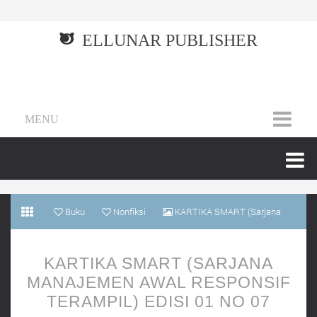
ELLUNAR PUBLISHER
MENU
Buku
Nonfiksi
KARTIKA SMART (Sarjana
Manajemen Awal Responsif Terampil) Edisi 01 No 07
KARTIKA SMART (SARJANA
MANAJEMEN AWAL RESPONSIF
TERAMPIL) EDISI 01 NO 07