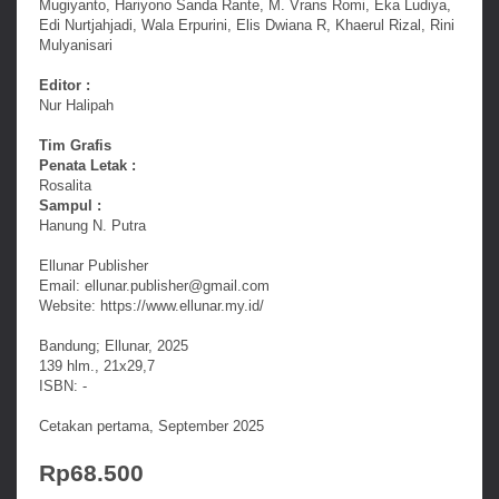
Mugiyanto, Hariyono Sanda Rante, M. Vrans Romi, Eka Ludiya,
Edi Nurtjahjadi, Wala Erpurini, Elis Dwiana R, Khaerul Rizal, Rini
Mulyanisari
Editor :
Nur Halipah
Tim Grafis
Penata Letak :
Rosalita
Sampul :
Hanung N. Putra
Ellunar Publisher
Email: ellunar.publisher@gmail.com
Website: https://www.ellunar.my.id/
Bandung; Ellunar, 2025
139 hlm., 21x29,7
ISBN: -
Cetakan pertama, September 2025
Rp68.500