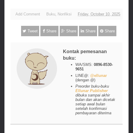
Add Comment
Buku
,
Nonfiksi
Friday, October 10, 2025
Tweet
Share
Share
Share
Share
Kontak pemesanan
buku:
WA/SMS:
0896-8530-
9651
LINE@:
@ellunar
(dengan @)
Preorder buku-buku
Ellunar Publisher
dibuka sampai akhir
bulan dan akan dicetak
setiap awal bulan
setelah konfirmasi
pembayaran diterima