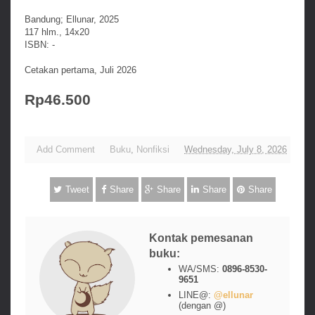
Bandung; Ellunar, 2025
117 hlm., 14x20
ISBN: -
Cetakan pertama, Juli 2026
Rp46.500
Add Comment
Buku
,
Nonfiksi
Wednesday, July 8, 2026
Tweet
Share
Share
Share
Share
Kontak pemesanan
buku:
WA/SMS:
0896-8530-
9651
LINE@:
@ellunar
(dengan @)