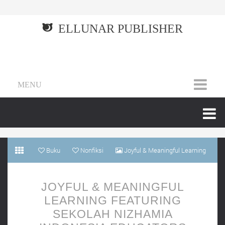
ELLUNAR PUBLISHER
MENU
Buku
Nonfiksi
Joyful & Meaningful Learning
Featuring Sekolah Nizhamia Indonesia Educators
JOYFUL & MEANINGFUL
LEARNING FEATURING
SEKOLAH NIZHAMIA