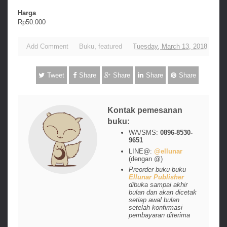
Harga
Rp50.000
Add Comment
Buku
,
featured
Tuesday, March 13, 2018
Tweet
Share
Share
Share
Share
Kontak pemesanan
buku:
WA/SMS:
0896-8530-
9651
LINE@:
@ellunar
(dengan @)
Preorder buku-buku
Ellunar Publisher
dibuka sampai akhir
bulan dan akan dicetak
setiap awal bulan
setelah konfirmasi
pembayaran diterima