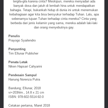
tergila-gila karena cinta? Meskipun, mereka menyadari ada
banyak dosa dan jatuh di lembah hina untuk mendapatkan
bahagia. Tetapi, bukankah hidup di dunia ini untuk menemukan
kebahagiaan agar kita bisa bersyukur terhadap Tuhan. Lalu, apa
sebenarnya tujuan Tuhan terhadap cinta mereka? Cinta yang
berbeda dari jenis kelamin yang sama, mereka adalah laki-laki
dan orang menyebutnya gay.
Penulis
Prayogo Syailendro
Penyunting
Tim Ellunar Publisher
Penata Letak
Niken Hapsari Cahyarini
Pendesain Sampul
Hanung Norenza Putra
Bandung; Ellunar, 2018
vi+203hlm., 14.8 x 21 cm
ISBN: 978-602-5514-92-0
Cetakan pertama, Maret 2018