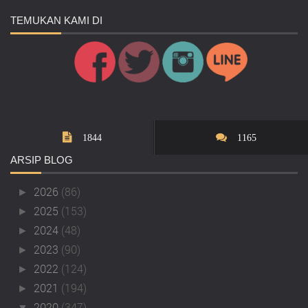
TEMUKAN
KAMI DI
1844
1165
ARSIP
BLOG
2026
(86)
►
2025
(153)
►
2024
(48)
►
2023
(90)
►
2022
(124)
►
2021
(194)
►
2020
(347)
▼