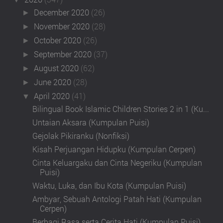
December 2020
(26)
►
November 2020
(28)
►
October 2020
(26)
►
September 2020
(37)
►
August 2020
(62)
►
June 2020
(28)
►
April 2020
(41)
▼
Bilingual Book Islamic Children Stories 2 in 1 (Ku...
Untaian Aksara (Kumpulan Puisi)
Gejolak Pikiranku (Nonfiksi)
Kisah Perjuangan Hidupku (Kumpulan Cerpen)
Cinta Keluargaku dan Cinta Negeriku (Kumpulan
Puisi)
Waktu, Luka, dan Ibu Kota (Kumpulan Puisi)
Ambyar, Sebuah Antologi Patah Hati (Kumpulan
Cerpen)
Berbagi Rasa serta Cerita Hati (Kumpulan Puisi)