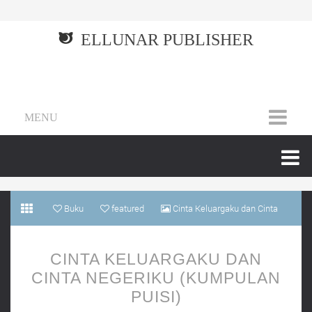
ELLUNAR PUBLISHER
MENU
Buku
featured
Cinta Keluargaku dan Cinta
Negeriku (Kumpulan Puisi)
CINTA KELUARGAKU DAN
CINTA NEGERIKU (KUMPULAN
PUISI)