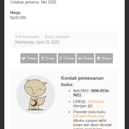
Cetakan pertama, Mei 2020
Harga
Rp33.000
Add Comment
Buku
,
featured
Wednesday, April 29, 2020
Tweet
Share
Share
Share
Share
Kontak pemesanan
buku:
WA/SMS:
0896-8530-
9651
LINE@:
@ellunar
(dengan @)
Preorder buku-buku
Ellunar Publisher
dibuka sampai akhir
bulan dan akan dicetak