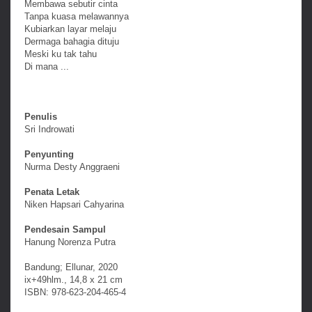
Membawa sebutir cinta
Tanpa kuasa melawannya
Kubiarkan layar melaju
Dermaga bahagia dituju
Meski ku tak tahu
Di mana ...
Penulis
Sri Indrowati
Penyunting
Nurma Desty Anggraeni
Penata Letak
Niken Hapsari Cahyarina
Pendesain Sampul
Hanung Norenza Putra
Bandung; Ellunar, 2020
ix+49hlm., 14,8 x 21 cm
ISBN: 978-623-204-465-4