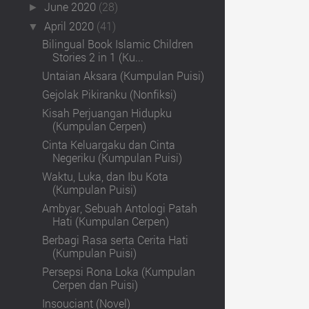
June 2020
(28)
►
April 2020
(41)
▼
Bilingual Book Islamic Children
Stories 2 in 1 (Ku...
Untaian Aksara (Kumpulan Puisi)
Gejolak Pikiranku (Nonfiksi)
Kisah Perjuangan Hidupku
(Kumpulan Cerpen)
Cinta Keluargaku dan Cinta
Negeriku (Kumpulan Puisi)
Waktu, Luka, dan Ibu Kota
(Kumpulan Puisi)
Ambyar, Sebuah Antologi Patah
Hati (Kumpulan Cerpen)
Berbagi Rasa serta Cerita Hati
(Kumpulan Puisi)
Persepsi Rona Loka (Kumpulan
Cerpen dan Puisi)
Insouciant (Novel)