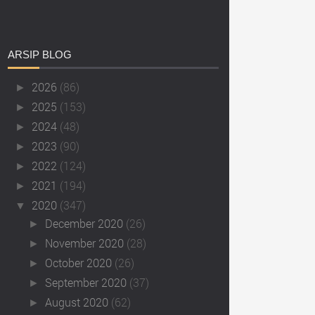
ARSIP
BLOG
2026
(86)
►
2025
(153)
►
2024
(48)
►
2023
(90)
►
2022
(124)
►
2021
(194)
►
2020
(347)
▼
December 2020
(26)
►
November 2020
(28)
►
October 2020
(26)
►
September 2020
(37)
►
August 2020
(62)
►