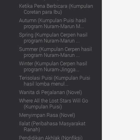
Ketika Pena Berbicara (Kumpulan
Coretan para Ibu)
Autumn (Kumpulan Puisi hasil
program Nuram-Marun M...
Spring (Kumpulan Cerpen hasil
program Nuram-Marun ...
Summer (Kumpulan Cerpen hasil
program Nuram-Marun ...
Winter (Kumpulan Cerpen hasil
program Nuram-Jingga...
Terisolasi Puisi (Kumpulan Puisi
hasil lomba menul...
Wanita di Perjalanan (Novel)
Where All the Lost Stars Will Go
(Kumpulan Puisi)
Menyimpan Rasa (Novel)
Ilalat (Peribahasa Masyarakat
Ranah)
Pendidikan Akhlak (Nonfiksi)