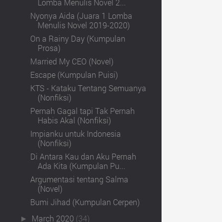
Lomba Menulis Novel 2...
Nyonya Aida (Juara 1 Lomba
Menulis Novel 2019-2020)
On a Rainy Day (Kumpulan
Prosa)
Married My CEO (Novel)
Escape (Kumpulan Puisi)
KTS - Kataku Tentang Semuanya
(Nonfiksi)
Pernah Gagal tapi Tak Pernah
Habis Akal (Nonfiksi)
Impianku untuk Indonesia
(Nonfiksi)
Di Antara Kau dan Aku Pernah
Ada Kita (Kumpulan Pu...
Argumentasi tentang Salma
(Novel)
Bumi Jihad (Kumpulan Cerpen)
March 2020
(34)
►