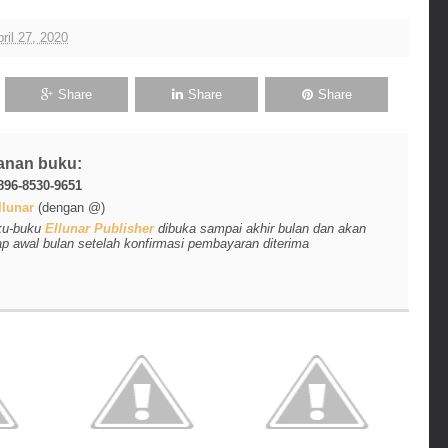
ril 27, 2020
Share
Share
Share
anan buku:
896-8530-9651
lunar
(dengan @)
ku-buku
Ellunar Publisher
dibuka sampai akhir bulan dan akan
ap awal bulan setelah konfirmasi pembayaran diterima