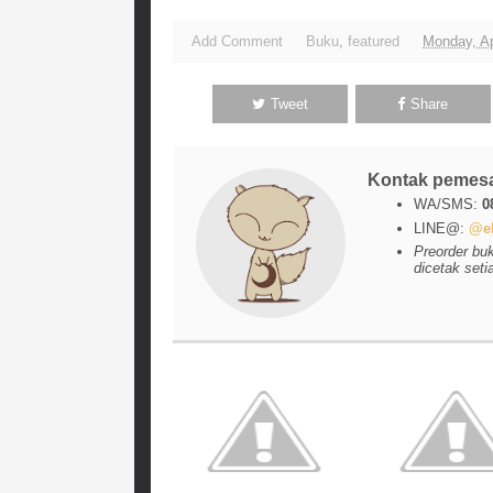
Add Comment
Buku
,
featured
Monday, Ap
Tweet
Share
Kontak pemes
WA/SMS:
0
LINE@:
@el
Preorder bu
dicetak seti