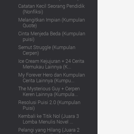
Catatan Kecil Seorang Pendidik
(Nonfiksi)
Melangitkan Impian (Kumpulan
Quote)
Cinta Menjeda Beda (Kumpulan
puisi)
Semut Struggle (Kumpulan
Cerpen)
Ice Cream Kejujuran + 24 Cerita
Memukau Lainnya (K...
My Forever Hero dan Kumpulan
Cerita Lainnya (Kumpu...
The Mysterious Guy + Cerpen
Keren Lainnya (Kumpula...
Resolusi Puisi 2.0 (Kumpulan
Puisi)
Kembali ke Titik Nol (Juara 3
Lomba Menulis Novel ...
Pelangi yang Hilang (Juara 2