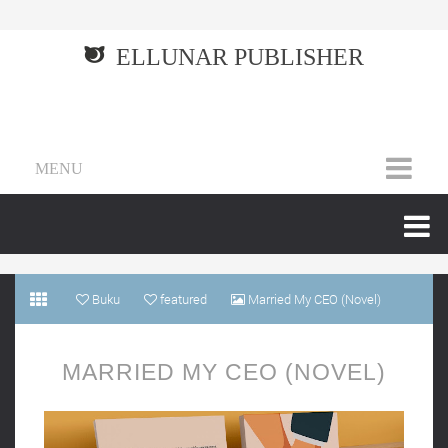
ELLUNAR PUBLISHER
MENU
Buku
featured
Married My CEO (Novel)
MARRIED MY CEO (NOVEL)