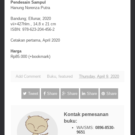
Pendesain Sampul
Hanung Norenza Putra
Bandung; Ellunar, 2020
vii+427hlm., 14,8 x 21 cm
ISBN: 978-623-204-456-2
Cetakan pertama, April 2020
Harga
Rp85.000 (+bookmark)
Add Comment
Buku
,
featured
Thursday, April 9, 2020
Tweet
Share
Share
Share
Share
Kontak pemesanan
buku:
WA/SMS:
0896-8530-
9651