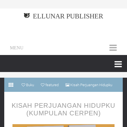
ELLUNAR PUBLISHER
MENU
Buku
featured
Kisah Perjuangan Hidupku
(Kumpulan Cerpen)
KISAH PERJUANGAN HIDUPKU
(KUMPULAN CERPEN)