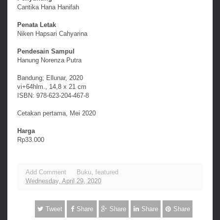
Cantika Hana Hanifah
Penata Letak
Niken Hapsari Cahyarina
Pendesain Sampul
Hanung Norenza Putra
Bandung; Ellunar, 2020
vi+64hlm., 14,8 x 21 cm
ISBN: 978-623-204-467-8
Cetakan pertama, Mei 2020
Harga
Rp33.000
Add Comment
Buku
,
featured
Wednesday, April 29, 2020
Tweet
Share
Share
Share
Share