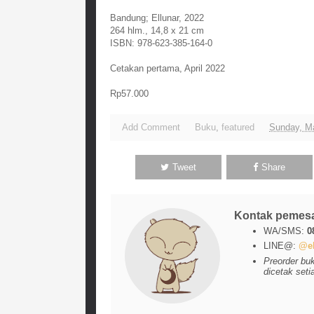
Bandung; Ellunar, 2022
264 hlm., 14,8 x 21 cm
ISBN: 978-623-385-164-0
Cetakan pertama, April 2022
Rp57.000
Add Comment
Buku
,
featured
Sunday, M
Tweet
Share
Kontak pemes
WA/SMS:
0
LINE@:
@el
Preorder bu
dicetak seti