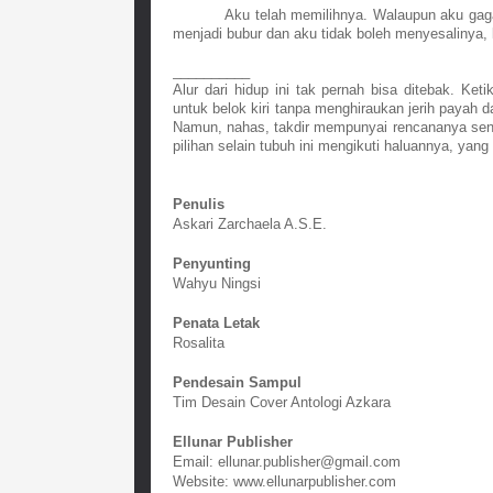
Aku telah memilihnya. Walaupun aku gaga
menjadi bubur dan aku tidak boleh menyesalinya,
__________
Alur dari hidup ini tak pernah bisa ditebak. Keti
untuk belok kiri tanpa menghiraukan jerih payah d
Namun, nahas, takdir mempunyai rencananya send
pilihan selain tubuh ini mengikuti haluannya, ya
Penulis
Askari Zarchaela A.S.E.
Penyunting
Wahyu Ningsi
Penata Letak
Rosalita
Pendesain Sampul
Tim Desain Cover Antologi Azkara
Ellunar Publisher
Email: ellunar.publisher@gmail.com
Website: www.ellunarpublisher.com