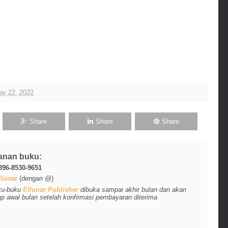
ay 22, 2022
Share
Share
Share
anan buku:
896-8530-9651
lunar
(dengan @)
ku-buku
Ellunar Publisher
dibuka sampai akhir bulan dan akan
ap awal bulan setelah konfirmasi pembayaran diterima