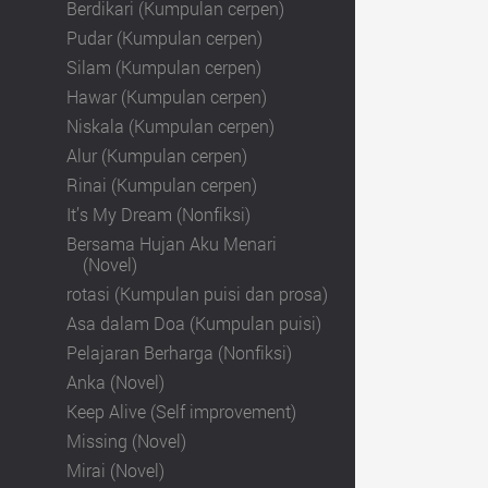
Berdikari (Kumpulan cerpen)
Pudar (Kumpulan cerpen)
Silam (Kumpulan cerpen)
Hawar (Kumpulan cerpen)
Niskala (Kumpulan cerpen)
Alur (Kumpulan cerpen)
Rinai (Kumpulan cerpen)
It’s My Dream (Nonfiksi)
Bersama Hujan Aku Menari
(Novel)
rotasi (Kumpulan puisi dan prosa)
Asa dalam Doa (Kumpulan puisi)
Pelajaran Berharga (Nonfiksi)
Anka (Novel)
Keep Alive (Self improvement)
Missing (Novel)
Mirai (Novel)