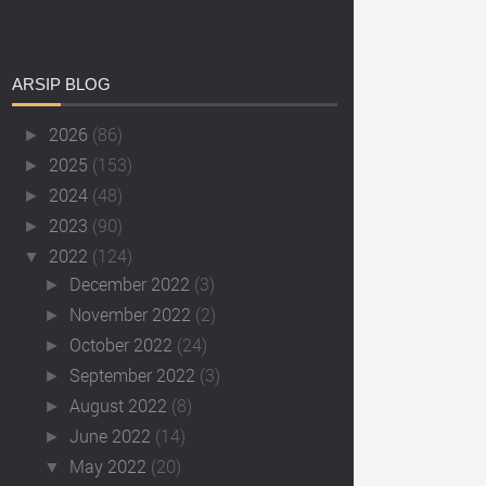
ARSIP
BLOG
2026
(86)
►
2025
(153)
►
2024
(48)
►
2023
(90)
►
2022
(124)
▼
December 2022
(3)
►
November 2022
(2)
►
October 2022
(24)
►
September 2022
(3)
►
August 2022
(8)
►
June 2022
(14)
►
May 2022
(20)
▼