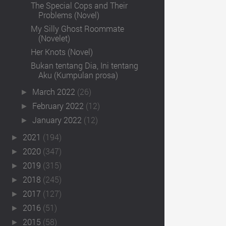
The Special Cops and Their
Problems (Novel)
My Silly Ghost Roommate
(Novelet)
Her Knots (Novel)
Bukan tentang Dia, Ini tentang
Aku (Kumpulan prosa)
March 2022
(26)
►
February 2022
(12)
►
January 2022
(12)
►
2021
(194)
►
2020
(347)
►
2019
(315)
►
2018
(245)
►
2017
(127)
►
2016
(51)
►
2015
(58)
►