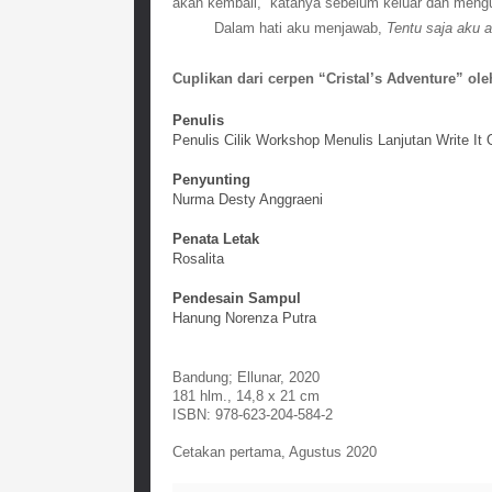
akan kembali,” katanya sebelum keluar dan mengu
Dalam hati aku menjawab, 
Tentu saja aku 
Cuplikan dari cerpen “Cristal’s Adventure” ole
Penulis
Penulis Cilik Workshop Menulis Lanjutan Write It 
Penyunting
Nurma Desty Anggraeni
Penata Letak
Rosalita
Pendesain Sampul
Hanung Norenza Putra
Bandung; Ellunar, 2020
181 hlm., 14,8 x 21 cm
ISBN: 978-623-204-584-2
Cetakan pertama, Agustus 2020