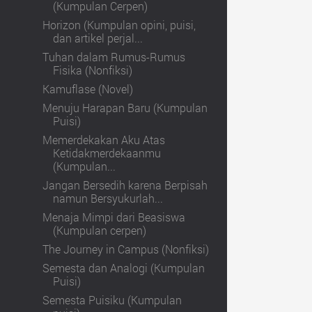
(Kumpulan Cerpen)
Horizon (Kumpulan opini, puisi,
dan artikel perjal...
Tuhan dalam Rumus-Rumus
Fisika (Nonfiksi)
Kamuflase (Novel)
Menuju Harapan Baru (Kumpulan
Puisi)
Memerdekakan Aku Atas
Ketidakmerdekaanmu
(Kumpulan...
Jangan Bersedih karena Berpisah
namun Bersyukurlah...
Menaja Mimpi dari Beasiswa
(Kumpulan cerpen)
The Journey in Campus (Nonfiksi)
Semesta dan Analogi (Kumpulan
Puisi)
Semesta Puisiku (Kumpulan