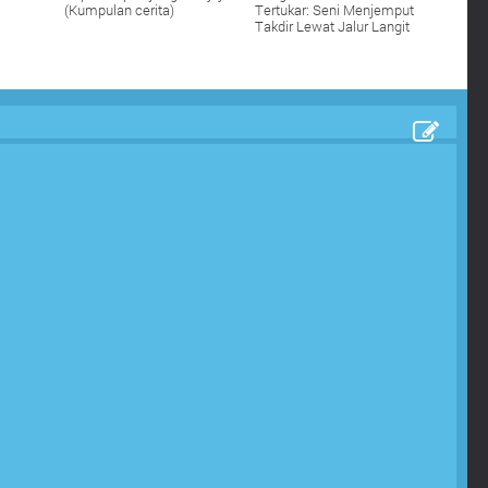
(Kumpulan cerita)
Tertukar: Seni Menjemput
Takdir Lewat Jalur Langit