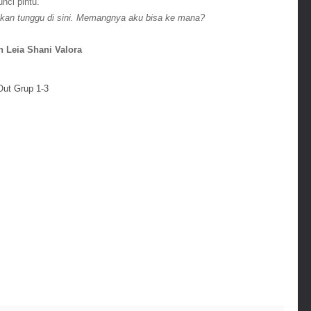
nci pintu.
akan tunggu di sini. Memangnya aku bisa ke mana?
h Leia Shani Valora
Out Grup 1-3