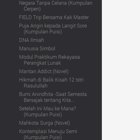
Negara Tanpa Celana (Kumpulan
Cerpen)
FIELD Trip Bersama Kak Master
Puja Angin kepada Langit Sore
(Kumpulan Puisi)
DNA Ilmiah
Manusia Simbol
Modul Praktikum Rekayasa
Perangkat Lunak
Mantan Addict (Novel)
Hikmah di Balik Kisah 12 Istri
Rasulullah
Bumi Anindhita -Saat Semesta
Bersajak tentang Kita...
Setelah Ini Mau ke Mana?
(Kumpulan Puisi)
Mahkota Surga (Novel)
Kontemplasi Menuju Semi
(Kumpulan Puisi)