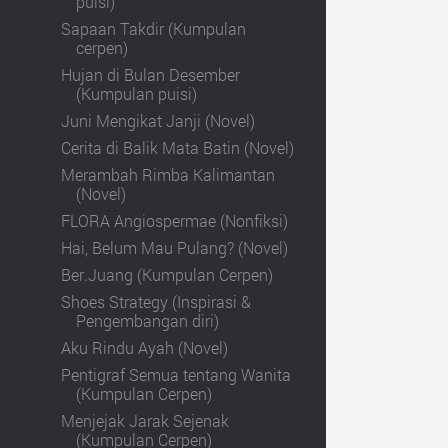
puisi)
Sapaan Takdir (Kumpulan
cerpen)
Hujan di Bulan Desember
(Kumpulan puisi)
Juni Mengikat Janji (Novel)
Cerita di Balik Mata Batin (Novel)
Merambah Rimba Kalimantan
(Novel)
FLORA Angiospermae (Nonfiksi)
Hai, Belum Mau Pulang? (Novel)
Ber.Juang (Kumpulan Cerpen)
Shoes Strategy (Inspirasi &
Pengembangan diri)
Aku Rindu Ayah (Novel)
Pentigraf Semua tentang Wanita
(Kumpulan Cerpen)
Menjejak Jarak Sejenak
(Kumpulan Cerpen)