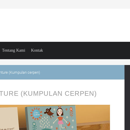
Tentang Kami
Kontak
enture (Kumpulan cerpen)
NTURE (KUMPULAN CERPEN)