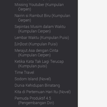
Missing Youtuber (Kumpulan
Cerpen)
Nairin si Rambut Biru (Kumpulan
Cerpen)
Sepintas Musim dalam Waktu
(Kumpulan Cerpen)
Lembar Waktu (Kumpulan Puisi)
[Un]lost (Kumpulan Puisi)
Merajut Asa dengan Cinta
(Kumpulan Cerpen)
Ketika Kata Tak Lagi Terucap
(Kumpulan puisi)
Time Travel
Sodom Island (Novel)
Dunia Kehidupan Binatang
Kita di Pertemuan Hari Itu (Novel)
Pemuda Produktif 4.5
(Pengembangan Diri)