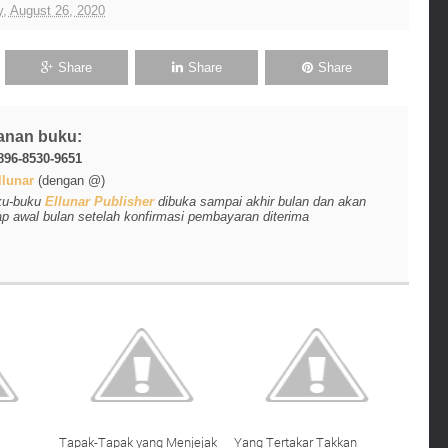
, August 26, 2020
Share
Share
Share
anan buku:
896-8530-9651
lunar
(dengan @)
ku-buku
Ellunar Publisher
dibuka sampai akhir bulan dan akan
ap awal bulan setelah konfirmasi pembayaran diterima
Tapak-Tapak yang Menjejak
Yang Tertakar Takkan