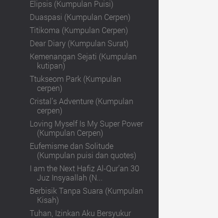
Elipsis (Kumpulan Puisi)
Duaspasi (Kumpulan Cerpen)
Titikoma (Kumpulan Cerpen)
Dear Diary (Kumpulan Surat)
Kemenangan Sejati (Kumpulan
kutipan)
Ttukseom Park (Kumpulan
cerpen)
Cristal’s Adventure (Kumpulan
cerpen)
Loving Myself Is My Super Power
(Kumpulan Cerpen)
Eufemisme dan Solitude
(Kumpulan puisi dan quotes)
I am the Next Hafiz Al-Qur’an 30
Juz Insyaallah (N...
Berbisik Tanpa Suara (Kumpulan
Kisah)
Tuhan, Izinkan Aku Bersyukur