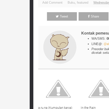
Add Comment
Buku
,
featured
Wednesday
Tweet
Share
Kontak pemes
WA/SMS:
0
LINE@:
@el
Preorder bu
dicetak seti
a.ru.na (Kumpulan karya)
In the Rain