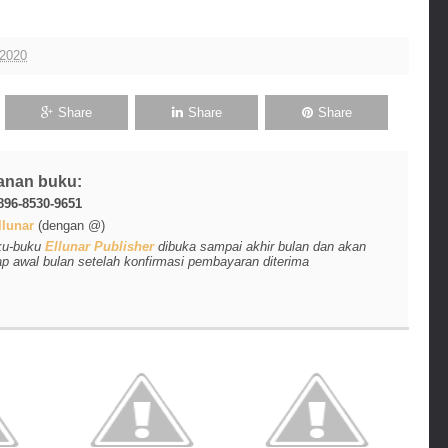
 2020
Share
Share
Share
anan buku:
896-8530-9651
lunar
(dengan @)
ku-buku
Ellunar Publisher
dibuka sampai akhir bulan dan akan
ap awal bulan setelah konfirmasi pembayaran diterima