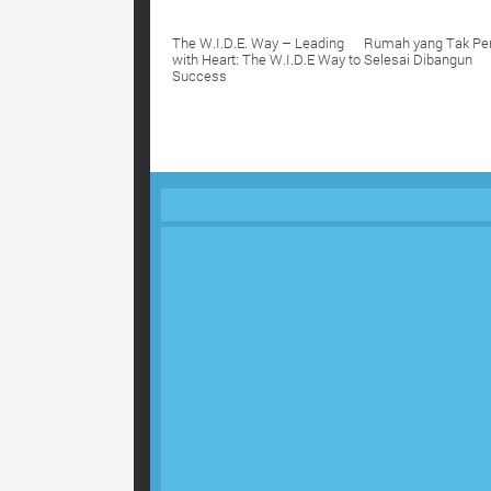
The W.I.D.E. Way – Leading
Rumah yang Tak Pe
with Heart: The W.I.D.E Way to
Selesai Dibangun
Success