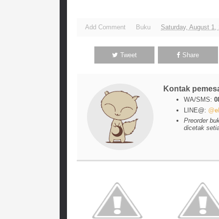
Add Comment
Buku
Saturday, August 1,
Tweet
Share
Kontak pemes
WA/SMS:
0
LINE@:
@el
Preorder bu
dicetak seti