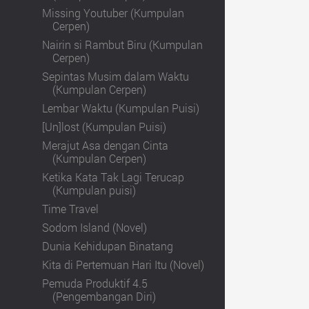
Missing Youtuber (Kumpulan
Cerpen)
Nairin si Rambut Biru (Kumpulan
Cerpen)
Sepintas Musim dalam Waktu
(Kumpulan Cerpen)
Lembar Waktu (Kumpulan Puisi)
[Un]lost (Kumpulan Puisi)
Merajut Asa dengan Cinta
(Kumpulan Cerpen)
Ketika Kata Tak Lagi Terucap
(Kumpulan puisi)
Time Travel
Sodom Island (Novel)
Dunia Kehidupan Binatang
Kita di Pertemuan Hari Itu (Novel)
Pemuda Produktif 4.5
(Pengembangan Diri)