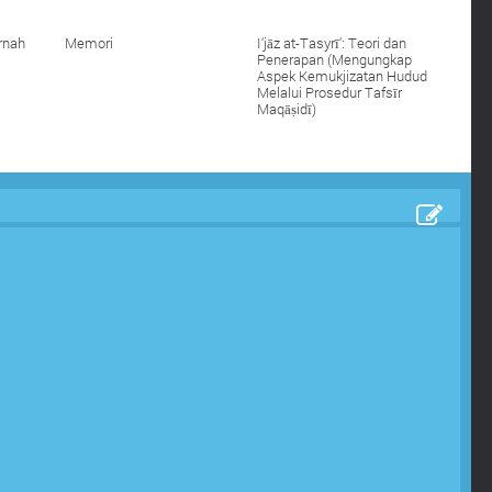
rnah
Memori
I‘jāz at-Tasyrī‘: Teori dan
Penerapan (Mengungkap
Aspek Kemukjizatan Hudud
Melalui Prosedur Tafsīr
Maqāṣidī)