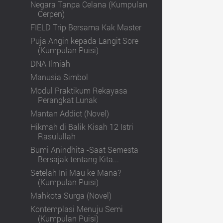
Negara Tanpa Celana (Kumpulan
Cerpen)
FIELD Trip Bersama Kak Master
Puja Angin kepada Langit Sore
(Kumpulan Puisi)
DNA Ilmiah
Manusia Simbol
Modul Praktikum Rekayasa
Perangkat Lunak
Mantan Addict (Novel)
Hikmah di Balik Kisah 12 Istri
Rasulullah
Bumi Anindhita -Saat Semesta
Bersajak tentang Kita...
Setelah Ini Mau ke Mana?
(Kumpulan Puisi)
Mahkota Surga (Novel)
Kontemplasi Menuju Semi
(Kumpulan Puisi)