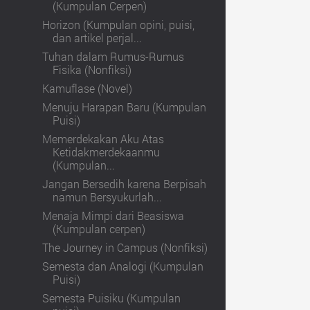
(Kumpulan Cerpen)
Horizon (Kumpulan opini, puisi,
dan artikel perjal...
Tuhan dalam Rumus-Rumus
Fisika (Nonfiksi)
Kamuflase (Novel)
Menuju Harapan Baru (Kumpulan
Puisi)
Memerdekakan Aku Atas
Ketidakmerdekaanmu
(Kumpulan...
Jangan Bersedih karena Berpisah
namun Bersyukurlah...
Menaja Mimpi dari Beasiswa
(Kumpulan cerpen)
The Journey in Campus (Nonfiksi)
Semesta dan Analogi (Kumpulan
Puisi)
Semesta Puisiku (Kumpulan