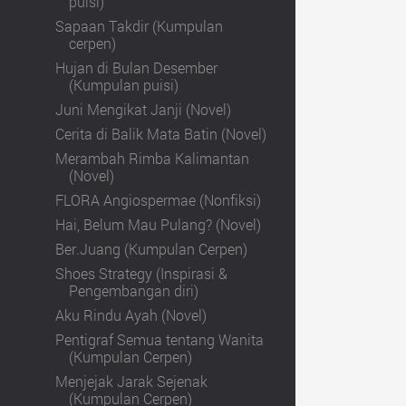
puisi)
Sapaan Takdir (Kumpulan
cerpen)
Hujan di Bulan Desember
(Kumpulan puisi)
Juni Mengikat Janji (Novel)
Cerita di Balik Mata Batin (Novel)
Merambah Rimba Kalimantan
(Novel)
FLORA Angiospermae (Nonfiksi)
Hai, Belum Mau Pulang? (Novel)
Ber.Juang (Kumpulan Cerpen)
Shoes Strategy (Inspirasi &
Pengembangan diri)
Aku Rindu Ayah (Novel)
Pentigraf Semua tentang Wanita
(Kumpulan Cerpen)
Menjejak Jarak Sejenak
(Kumpulan Cerpen)