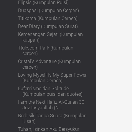
Elipsis (Kumpulan Puisi)
Duaspasi (Kumpulan Cerpen)
Titikoma (Kumpulan Cerpen)
Dear Diary (Kumpulan Surat)
Kemenangan Sejati (Kumpulan
kutipan)
Ttukseom Park (Kumpulan
cerpen)
Cristal’s Adventure (Kumpulan
cerpen)
Loving Myself Is My Super Power
(Kumpulan Cerpen)
Eufemisme dan Solitude
(Kumpulan puisi dan quotes)
I am the Next Hafiz Al-Qur’an 30
Juz Insyaallah (N...
Berbisik Tanpa Suara (Kumpulan
Kisah)
Tuhan, Izinkan Aku Bersyukur