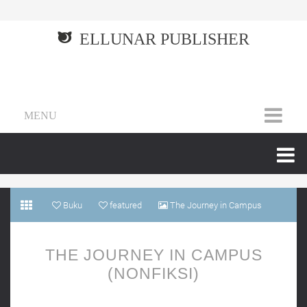
ELLUNAR PUBLISHER
MENU
Buku
featured
The Journey in Campus
(Nonfiksi)
THE JOURNEY IN CAMPUS
(NONFIKSI)