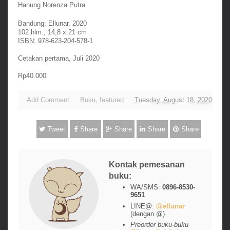
Hanung Norenza Putra
Bandung; Ellunar, 2020
102 hlm., 14,8 x 21 cm
ISBN: 978-623-204-578-1
Cetakan pertama, Juli 2020
Rp40.000
Add Comment
Buku
,
featured
Tuesday, August 18, 2020
Tweet
Share
Share
Share
Share
Kontak pemesanan
buku:
WA/SMS:
0896-8530-
9651
LINE@:
@ellunar
(dengan @)
Preorder buku-buku