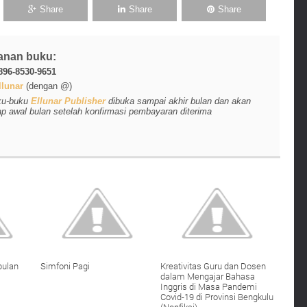
Share
Share
Share
anan buku:
896-8530-9651
lunar
(dengan @)
ku-buku
Ellunar Publisher
dibuka sampai akhir bulan dan akan
ap awal bulan setelah konfirmasi pembayaran diterima
pulan
Simfoni Pagi
Kreativitas Guru dan Dosen
dalam Mengajar Bahasa
Inggris di Masa Pandemi
Covid-19 di Provinsi Bengkulu
(Nonfiksi)