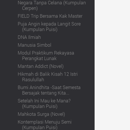
Negara Tanpa Celana (Kumpulan
Cerpen)
FIELD Trip Bersama Kak Master
Puja Angin kepada Langit Sore
(Kumpulan Puisi)
DNA Ilmiah
Manusia Simbol
Modul Praktikum Rekayasa
Perangkat Lunak
Mantan Addict (Novel)
Hikmah di Balik Kisah 12 Istri
Rasulullah
Bumi Anindhita -Saat Semesta
Bersajak tentang Kita...
Setelah Ini Mau ke Mana?
(Kumpulan Puisi)
Mahkota Surga (Novel)
Kontemplasi Menuju Semi
(Kumpulan Puisi)