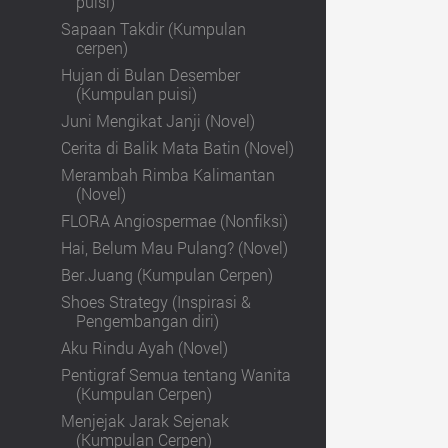
puisi)
Sapaan Takdir (Kumpulan
cerpen)
Hujan di Bulan Desember
(Kumpulan puisi)
Juni Mengikat Janji (Novel)
Cerita di Balik Mata Batin (Novel)
Merambah Rimba Kalimantan
(Novel)
FLORA Angiospermae (Nonfiksi)
Hai, Belum Mau Pulang? (Novel)
Ber.Juang (Kumpulan Cerpen)
Shoes Strategy (Inspirasi &
Pengembangan diri)
Aku Rindu Ayah (Novel)
Pentigraf Semua tentang Wanita
(Kumpulan Cerpen)
Menjejak Jarak Sejenak
(Kumpulan Cerpen)