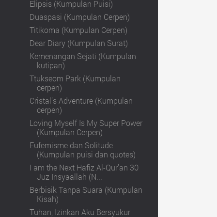
Elipsis (Kumpulan Puisi)
Duaspasi (Kumpulan Cerpen)
Titikoma (Kumpulan Cerpen)
Dear Diary (Kumpulan Surat)
Kemenangan Sejati (Kumpulan
kutipan)
Ttukseom Park (Kumpulan
cerpen)
Cristal’s Adventure (Kumpulan
cerpen)
Loving Myself Is My Super Power
(Kumpulan Cerpen)
Eufemisme dan Solitude
(Kumpulan puisi dan quotes)
I am the Next Hafiz Al-Qur’an 30
Juz Insyaallah (N...
Berbisik Tanpa Suara (Kumpulan
Kisah)
Tuhan, Izinkan Aku Bersyukur