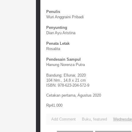
Penulis
Wuri Anggraini Pribadi
Penyunting
Dian Ayu Aristina
Penata Letak
Rosalita
Pendesain Sampul
Hanung Norenza Putra
Bandung; Ellunar, 2020
104 hlm., 14,8 x 21 cm
ISBN: 978-623-204-572-9
Cetakan pertama, Agustus 2020
Rp41.000
Add Comment
Buku
,
featured
Wednesday