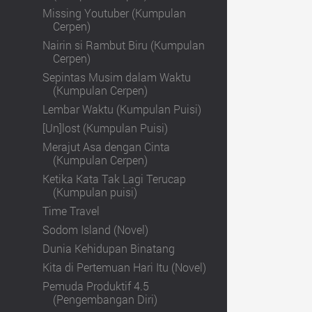
Missing Youtuber (Kumpulan
Cerpen)
Nairin si Rambut Biru (Kumpulan
Cerpen)
Sepintas Musim dalam Waktu
(Kumpulan Cerpen)
Lembar Waktu (Kumpulan Puisi)
[Un]lost (Kumpulan Puisi)
Merajut Asa dengan Cinta
(Kumpulan Cerpen)
Ketika Kata Tak Lagi Terucap
(Kumpulan puisi)
Time Travel
Sodom Island (Novel)
Dunia Kehidupan Binatang
Kita di Pertemuan Hari Itu (Novel)
Pemuda Produktif 4.5
(Pengembangan Diri)