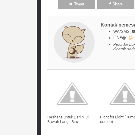
Tweet
Share
Kontak pemes
WA/SMS:
0
LINE@:
@el
Preorder bu
dicetak seti
Reshana untuk Derlin: Di
Fight for Light (Kum
Bawah Langit Biru
cerpen)