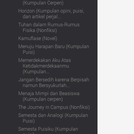
(Kumpulan Cerpen)
Horizon (Kumpulan opini, puisi,
dan artikel perjal...
Tuhan dalam Rumus-Rumus
Fisika (Nonfiksi)
Kamuflase (Novel)
Menuju Harapan Baru (Kumpulan
Puisi)
Memerdekakan Aku Atas
Ketidakmerdekaanmu
(Kumpulan...
Jangan Bersedih karena Berpisah
namun Bersyukurlah...
Menaja Mimpi dari Beasiswa
(Kumpulan cerpen)
The Journey in Campus (Nonfiksi)
Semesta dan Analogi (Kumpulan
Puisi)
Semesta Puisiku (Kumpulan