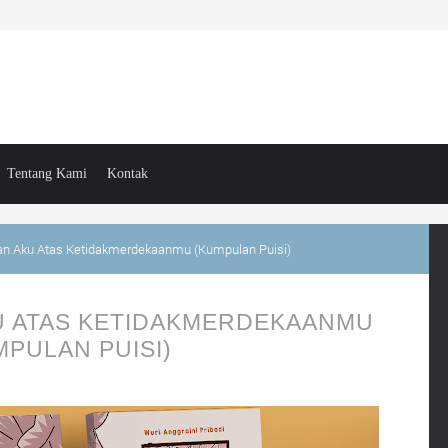
Tentang Kami
Kontak
 Aku Atas Ketidakmerdekaanmu (Kumpulan Puisi)
 ATAS KETIDAKMERDEKAANMU
MPULAN PUISI)