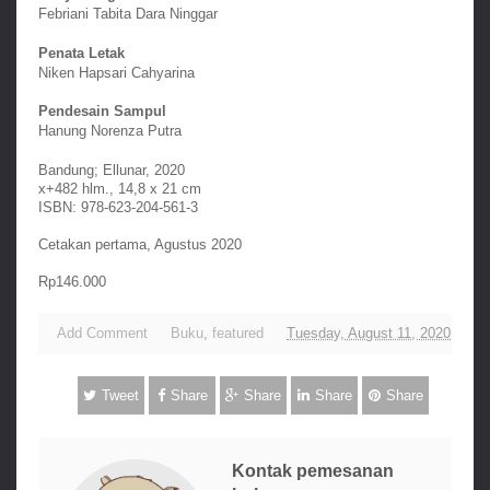
Febriani Tabita Dara Ninggar
Penata Letak
Niken Hapsari Cahyarina
Pendesain Sampul
Hanung Norenza Putra
Bandung; Ellunar, 2020
x+482 hlm., 14,8 x 21 cm
ISBN: 978-623-204-561-3
Cetakan pertama, Agustus 2020
Rp146.000
Add Comment
Buku
,
featured
Tuesday, August 11, 2020
Tweet
Share
Share
Share
Share
Kontak pemesanan