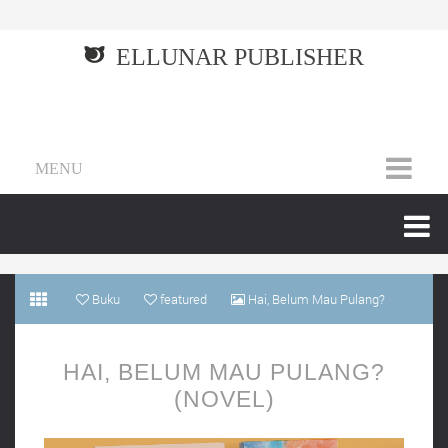
ELLUNAR PUBLISHER
MENU
Buku
featured
Hai, Belum Mau Pulang?
(Novel)
HAI, BELUM MAU PULANG?
(NOVEL)