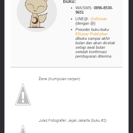
buku:
WA/SMS:
0896-8530-
9651
LINE@:
@ellunar
(dengan @)
Preorder buku-buku
Ellunar Publisher
dibuka sampai akhir
bulan dan akan dicetak
setiap awal bulan
setelah konfirmasi
pembayaran diterima
Žene (Kumpulan cerpen)
Julez Fotografer: Jejak Jakarta (buku #2)