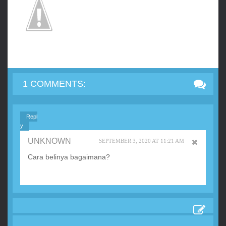
1 COMMENTS:
Repl
y
UNKNOWN
SEPTEMBER 3, 2020 AT 11:21 AM
Cara belinya bagaimana?