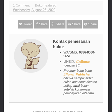
1 Comment
Buku
,
featured
Wednesday, August 26, 2020
Tweet
Share
Share
Share
Share
Kontak pemesanan
buku:
WA/SMS:
0896-8530-
9651
LINE@:
@ellunar
(dengan @)
Preorder buku-buku
Ellunar Publisher
dibuka sampai akhir
bulan dan akan dicetak
setiap awal bulan
setelah konfirmasi
pembayaran diterima