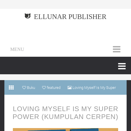
ELLUNAR PUBLISHER
MENU
Buku
featured
Loving Myself Is My Super
Power (Kumpulan Cerpen)
LOVING MYSELF IS MY SUPER
POWER (KUMPULAN CERPEN)