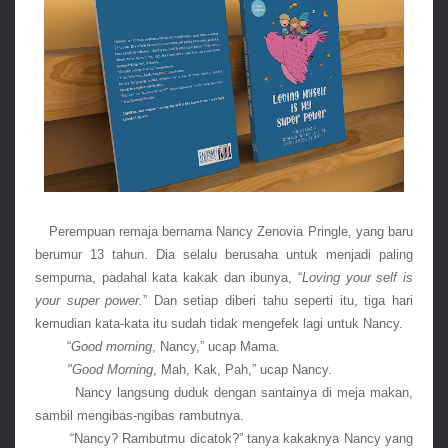
Perempuan remaja bernama Nancy Zenovia Pringle, yang baru 
berumur 13 tahun. Dia selalu berusaha untuk menjadi paling 
sempurna, padahal kata kakak dan ibunya, “
Loving your self is 
your super power.
” Dan setiap diberi tahu seperti itu, tiga hari 
kemudian kata-kata itu sudah tidak mengefek lagi untuk Nancy.
“
Good morning
, Nancy,” ucap Mama.
"Good Morning
, Mah, Kak, Pah,” ucap Nancy.
Nancy langsung duduk dengan santainya di meja makan, 
sambil mengibas-ngibas rambutnya.
“Nancy? Rambutmu dicatok?” tanya kakaknya Nancy yang 